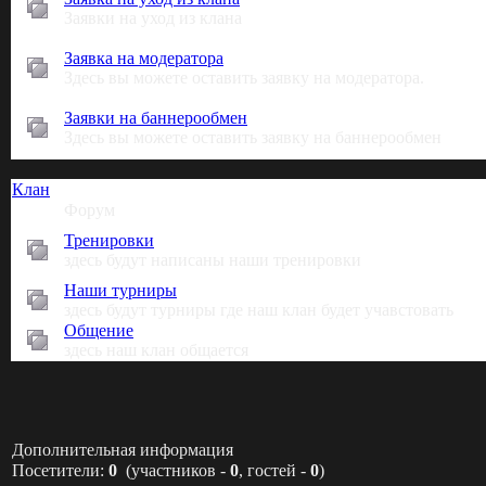
Заявки на уход из клана
Заявка на модератора
Здесь вы можете оставить заявку на модератора.
Заявки на баннерообмен
Здесь вы можете оставить заявку на баннерообмен
Клан
Форум
Тренировки
здесь будут написаны наши тренировки
Наши турниры
здесь будут турниры где наш клан будет учавстовать
Общение
здесь наш клан общается
Дополнительная информация
Посетители:
0
(участников -
0
, гостей -
0
)