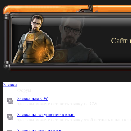
Сайт 
Заявки
Форум
Заявка нам CW
здесь вы можете оставить заявку на CW
Заявка на вступление в клан
здесь вы можете оставить заявку чтоб встпить в наш кл
Заявка на уход из клана