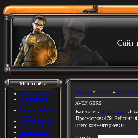
Сайт 
Меню сайта
Главная
»
Статьи
»
Мои стат
Главная страница
Информация о
AVENGERS
сайте
Каталог файлов от
Категория
:
Мои статьи
|
Доб
клана
Просмотров
:
479
|
Рейтинг
:
0
Каталог статей
Всего комментариев
:
0
Вступить в клан
Забей нам CW
Уход из клана
Имя *: