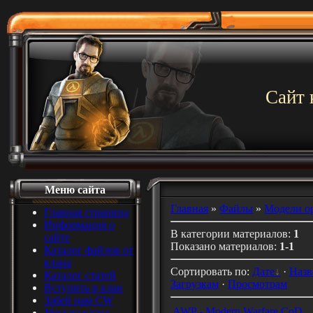
Сайт 
Меню сайта
Главная
»
Файлы
»
Модели о
Главная страница
Информация о
В категории материалов
:
1
сайте
Показано материалов
:
1-1
Каталог файлов от
клана
Сортировать по
:
Дате
·
Наз
Каталог статей
Загрузкам
·
Просмотрам
Вступить в клан
Забей нам CW
AWP - Modern Warfare CoD
Уход из клана