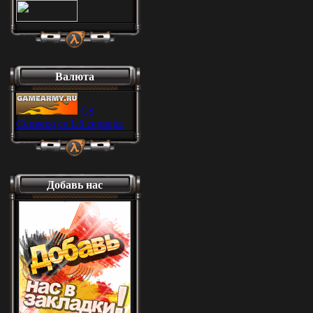
Валюта
CS
Сервера
cs 1.6 сервера
Добавь нас