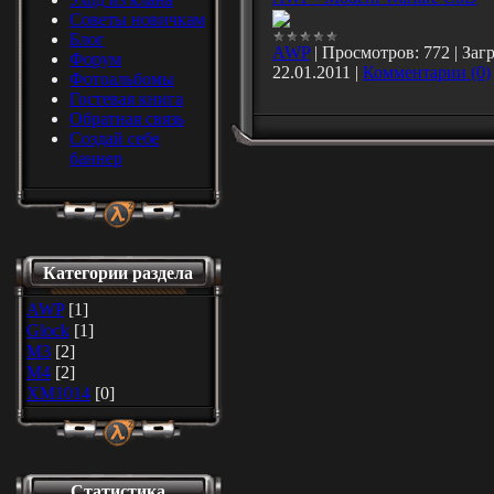
Советы новичкам
Блог
AWP
|
Просмотров:
772
|
Загр
Форум
22.01.2011
|
Комментарии (0)
Фотоальбомы
Гостевая книга
Обратная связь
Создай себе
баннер
Категории раздела
AWP
[1]
Glock
[1]
M3
[2]
M4
[2]
XM1014
[0]
Статистика