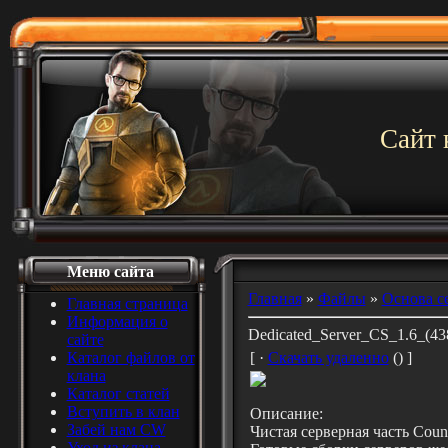
Сайт 
Меню сайта
Главная
»
Файлы
»
Основа с
Главная страница
Информация о
Dedicated_Server_CS_1.6_(43
сайте
Каталог файлов от
[ ·
Скачать удаленно
() ]
клана
Каталог статей
Вступить в клан
Описание:
Забей нам CW
Чистая серверная часть Counte
Уход из клана