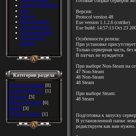
Готовые сборки серверов же
Советы новичкам
Блог
Версия:
Форум
Protocol version 48
Фотоальбомы
Exe version 1.1.2.6 (cstrike)
Гостевая книга
Exe build: 14:57:13 Oct 23 20
Обратная связь
Создай себе
Особенности релиза:
баннер
При установке присутству
Только серверная часть, без 
В патчах не нуждается
При выборе Non-Steam на сер
47 Non-Steam
Категории раздела
48 Non-Steam
48 Steam
Готовые серверы
[0]
Counter-Strike 1.6
[1]
При выборе Steam:
Плагины
[5]
48 Steam
Модели оружия
[6]
Карты
[3]
Основа сервера
[1]
Подготовка к запуску сервер
В установленной папке леж
редактируем как вам нужно. 