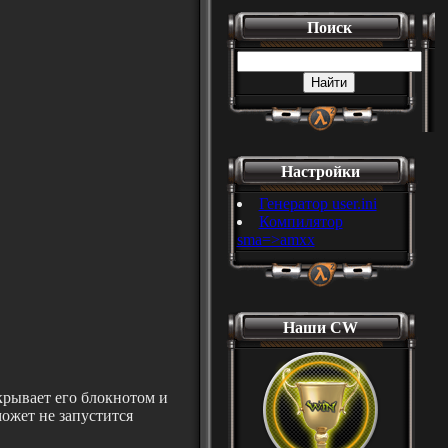
Поиск
Настройки
Генератор user.ini
Компилятор
sma=>amxx
Наши CW
рывает его блокнотом и
может не запустится