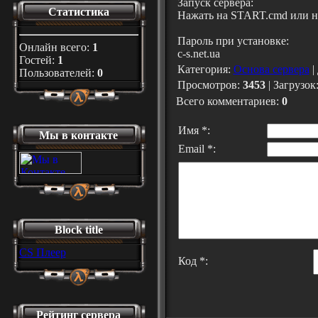
Запуск сервера:
Статистика
Нажать на START.cmd или на
Пароль при установке:
Онлайн всего:
1
с-s.net.ua
Гостей:
1
Категория
:
Основа сервера
|
Пользователей:
0
Просмотров
:
3453
|
Загрузок
Всего комментариев
:
0
Имя *:
Мы в контакте
Email *:
Block title
CS Плеер
Код *:
Рейтинг сервера