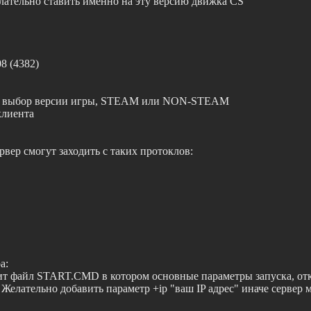
лательно ставить именно на эту версию движка CS
08 (4382)
ет выбор версии игры, STEAM или NON-STEAM
клиента
вер смогут заходить с таких протоклов:
а:
ит файл START.CMD в котором основные параметры запуска, отк
Желательно добавить параметр +ip "ваш IP адрес" иначе сервер 