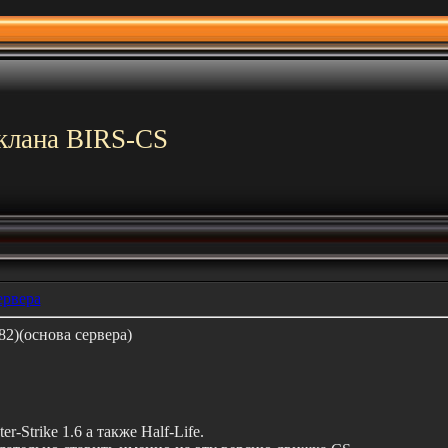
клана BIRS-CS
ервера
82)(основа сервера)
r-Strike 1.6 а также Half-Life.